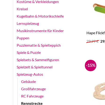
Kostüme & Verkleidungen
Kreisel
Kugelbahn & Motorikschleife
Lernspielzeug
Musikinstrumente für Kinder
Hape Flick
Puppen
Ur
29,99
€
29
Pr
Puzzlematte & Spielteppich
wa
29
Spiele & Puzzle
Spielsets & Sammelfiguren
-15%
Spielzelt & Spieltunnel
Spielzeug-Autos
Gebäude
Großfahrzeuge
RC Fahrzeuge
Rennstrecke