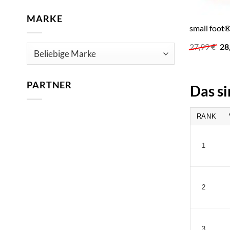
MARKE
small foot
Ur
27,99
€
28
Pr
wa
27
PARTNER
Das si
RANK
1
2
3