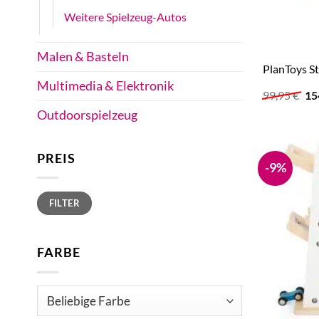
Weitere Spielzeug-Autos
Malen & Basteln
PlanToys S
Multimedia & Elektronik
Ur
99,95
€
15
Pr
Outdoorspielzeug
wa
99
PREIS
-9%
Min.
Max.
FILTER
Preis
Preis
FARBE