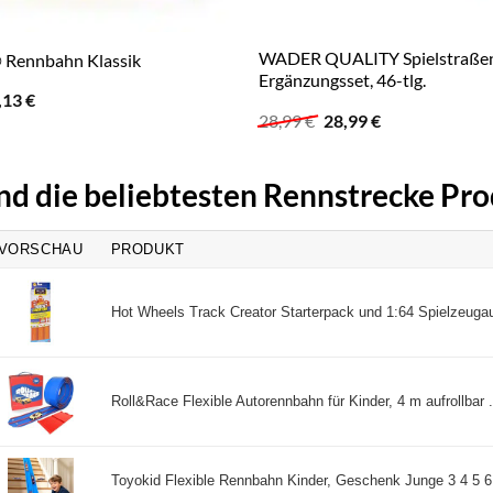
WADER QUALITY Spielstraßen
® Rennbahn Klassik
Ergänzungsset, 46-tlg.
sprünglicher
Aktueller
,13
€
eis
Preis
Ursprünglicher
Aktueller
28,99
€
28,99
€
r:
ist:
Preis
Preis
,99 €
28,13 €.
war:
ist:
28,99 €
28,99 €.
nd die beliebtesten Rennstrecke Pr
VORSCHAU
PRODUKT
Hot Wheels Track Creator Starterpack und 1:64 Spielzeugaut
Roll&Race Flexible Autorennbahn für Kinder, 4 m aufrollbar .
Toyokid Flexible Rennbahn Kinder, Geschenk Junge 3 4 5 6