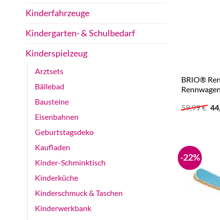
Kinderfahrzeuge
Kindergarten- & Schulbedarf
Kinderspielzeug
Arztsets
BRIO® Ren
Bällebad
Rennwage
Bausteine
Ur
59,99
€
44
Pr
Eisenbahnen
wa
59
Geburtstagsdeko
Kaufladen
-22%
Kinder-Schminktisch
Kinderküche
Kinderschmuck & Taschen
Kinderwerkbank