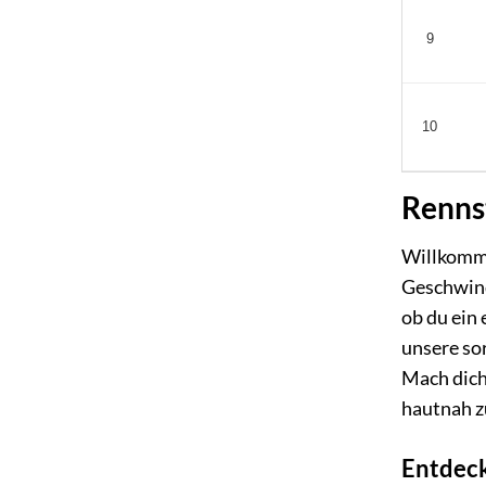
9
10
Renns
Willkomme
Geschwind
ob du ein 
unsere sor
Mach dich
hautnah z
Entdeck