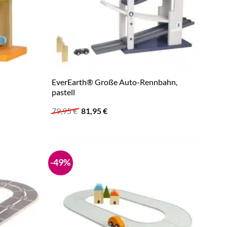
EverEarth® Große Auto-Rennbahn,
pastell
Ursprünglicher
Aktueller
79,95
€
81,95
€
Preis
Preis
war:
ist:
79,95 €
81,95 €.
-49%