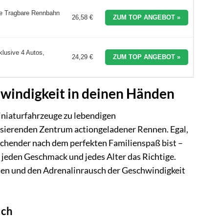
ke Tragbare Rennbahn
26,58 €
ZUM TOP ANGEBOT »
lusive 4 Autos,
24,29 €
ZUM TOP ANGEBOT »
hwindigkeit in deinen Händen
niaturfahrzeuge zu lebendigen
erenden Zentrum actiongeladener Rennen. Egal,
Suchender nach dem perfekten Familienspaß bist –
 jeden Geschmack und jedes Alter das Richtige.
sten und den Adrenalinrausch der Geschwindigkeit
uch