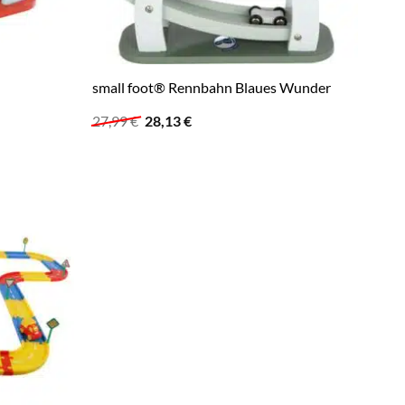
small foot® Rennbahn Blaues Wunder
Ursprünglicher
Aktueller
27,99
€
28,13
€
Preis
Preis
war:
ist:
27,99 €
28,13 €.