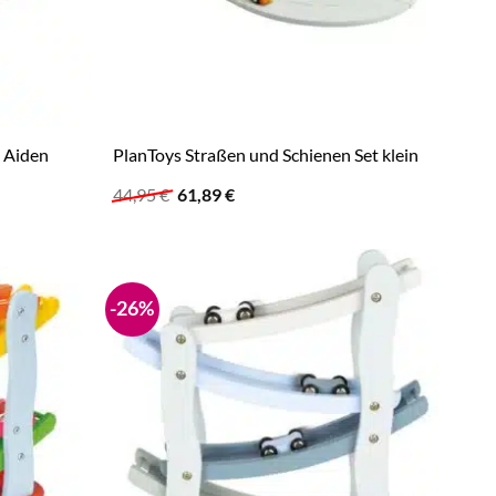
 Aiden
PlanToys Straßen und Schienen Set klein
Ursprünglicher
Aktueller
44,95
€
61,89
€
Preis
Preis
war:
ist:
44,95 €
61,89 €.
-26%