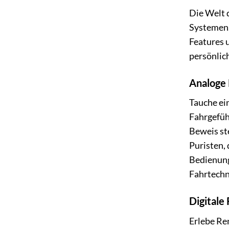
Die Welt d
Systemen,
Features u
persönlic
Analoge 
Tauche ei
Fahrgefüh
Beweis st
Puristen, 
Bedienung
Fahrtechn
Digitale
Erlebe Re