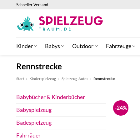
Zum
Schneller Versand
Inhalt
springen
Kinder
Babys
Outdoor
Fahrzeuge
Rennstrecke
Start
»
Kinderspielzeug
»
Spielzeug-Autos
»
Rennstrecke
Babybücher & Kinderbücher
-24%
Babyspielzeug
Badespielzeug
Fahrräder