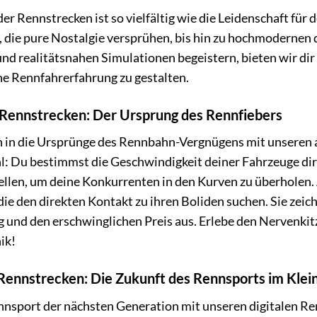
er Rennstrecken ist so vielfältig wie die Leidenschaft für
 die pure Nostalgie versprühen, bis hin zu hochmodernen 
nd realitätsnahen Simulationen begeistern, bieten wir dir
he Rennfahrerfahrung zu gestalten.
Rennstrecken: Der Ursprung des Rennfiebers
n in die Ursprünge des Rennbahn-Vergnügens mit unseren a
l: Du bestimmst die Geschwindigkeit deiner Fahrzeuge dir
ellen, um deine Konkurrenten in den Kurven zu überholen. 
die den direkten Kontakt zu ihren Boliden suchen. Sie zeic
 und den erschwinglichen Preis aus. Erlebe den Nervenkitz
ik!
 Rennstrecken: Die Zukunft des Rennsports im Klei
nnsport der nächsten Generation mit unseren digitalen Re