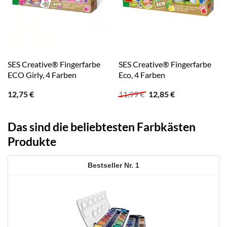
SES Creative® Fingerfarbe
SES Creative® Fingerfarbe
ECO Girly, 4 Farben
Eco, 4 Farben
Ursprünglicher
Aktueller
12,75
€
11,99
€
12,85
€
Preis
Preis
war:
ist:
11,99 €
12,85 €.
Das sind die beliebtesten Farbkästen
Produkte
1