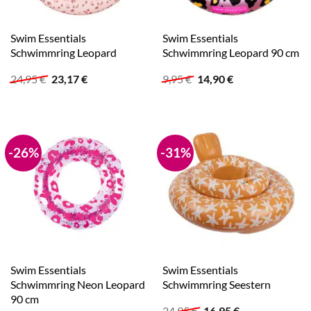
Swim Essentials
Swim Essentials
Schwimmring Leopard
Schwimmring Leopard 90 cm
Ursprünglicher
Aktueller
Ursprünglicher
Aktueller
24,95
€
23,17
€
9,95
€
14,90
€
Preis
Preis
Preis
Preis
war:
ist:
war:
ist:
24,95 €
23,17 €.
9,95 €
14,90 €.
-26%
-31%
Swim Essentials
Swim Essentials
Schwimmring Neon Leopard
Schwimmring Seestern
90 cm
Ursprünglicher
Aktueller
24,95
€
16,95
€