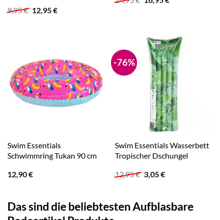
Preis
Preis
Ursprünglicher
Aktueller
9,95
€
12,95
€
war:
ist:
Preis
Preis
24,95 €
16,95 €.
war:
ist:
9,95 €
12,95 €.
-76%
Swim Essentials
Swim Essentials Wasserbett
Schwimmring Tukan 90 cm
Tropischer Dschungel
Ursprünglicher
Aktueller
12,90
€
12,95
€
3,05
€
Preis
Preis
war:
ist:
12,95 €
3,05 €.
Das sind die beliebtesten Aufblasbare