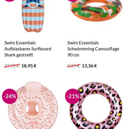
Swim Essentials
Swim Essentials
Aufblasbares Surfboard
Schwimmring Camouflage
Shark gestreift
90 cm
Ursprünglicher
Aktueller
Ursprünglicher
Aktueller
19,95
€
18,95
€
9,95
€
13,36
€
Preis
Preis
Preis
Preis
war:
ist:
war:
ist:
19,95 €
18,95 €.
9,95 €
13,36 €.
-24%
-21%