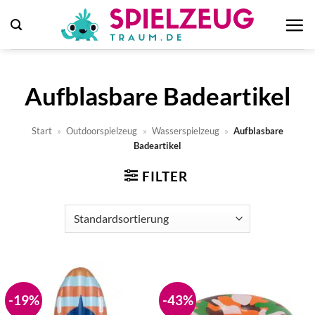
Zum
Inhalt
springen
Aufblasbare Badeartikel
Start
»
Outdoorspielzeug
»
Wasserspielzeug
»
Aufblasbare
Badeartikel
FILTER
-19%
-43%