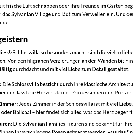
eit frische Luft schnappen oder ihre Freunde im Garten be
r das Sylvanian Village und lädt zum Verweilen ein. Und de
nde.
geistern
es® Schlossvilla so besonders macht, sind die vielen liebev
n. Von den filigranen Verzierungen an den Wänden bis hin
ältig durchdacht und mit viel Liebe zum Detail gestaltet.
:
Die Schlossvilla besticht durch ihre klassische Architektu
r und lässt die Herzen kleiner Prinzessinnen und Prinzen
 Zimmer:
Jedes Zimmer in der Schlossvilla ist mit viel Lie
der Ballsaal – hier findet sich alles, was das Herz begehrt
uren:
Die Sylvanian Families Figuren sind bekannt für ihre 
önnen in verschiedene Posen gebracht werden, was das Spie