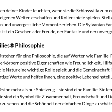
ugen deiner Kinder leuchten, wenn sie die Schlossvilla zum e
 eigenen Welten erschaffen und Rollenspiele spielen. Stell d
ten und unvergessliche Momente erleben. Die Sylvanian Fami
es ist ein Geschenk der Freude, der Fantasie und der unver
ilies® Philosophie
 stehen für eine Philosophie, die auf Werten wie Familie, 
verkörpern positive Eigenschaften wie Freundlichkeit, Hilfs
r die Natur eine wichtige Rolle spielt und die Gemeinschaf
tige Werte und helfen ihnen, eine positive Lebenseinstell
sind mehr als nur Spielzeug – sie sind eine Familie. Sie le
 Sie sind ein Symbol für Zusammenhalt, Freundschaft und Li
zu sehen und die Schönheit der einfachen Dinge zu schätz