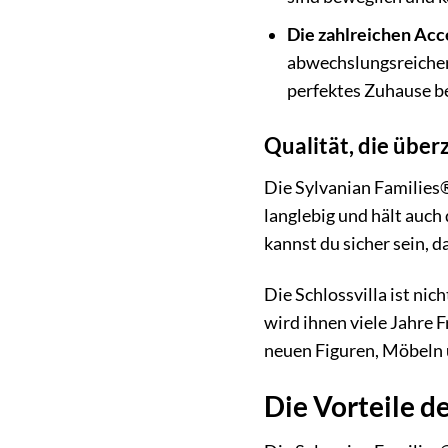
Die zahlreichen Acc
abwechslungsreicher 
perfektes Zuhause b
Qualität, die über
Die Sylvanian Families® 
langlebig und hält auch
kannst du sicher sein, 
Die Schlossvilla ist nic
wird ihnen viele Jahre 
neuen Figuren, Möbeln 
Die Vorteile d