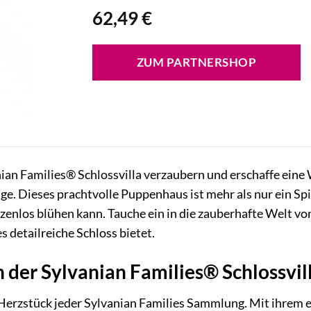
62,49
€
ZUM PARTNERSHOP
nian Families® Schlossvilla verzaubern und erschaffe ein
inge. Dieses prachtvolle Puppenhaus ist mehr als nur ein S
nzenlos blühen kann. Tauche ein in die zauberhafte Welt vo
s detailreiche Schloss bietet.
der Sylvanian Families® Schlossvil
s Herzstück jeder Sylvanian Families Sammlung. Mit ihrem 