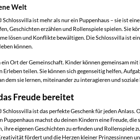
gene Welt
Schlossvilla ist mehr als nur ein Puppenhaus – sie ist ein
en, Geschichten erzählen und Rollenspiele spielen. Sie kö
e lösen und Konflikte bewältigen. Die Schlossvilla ist ein
sleben können.
ch ein Ort der Gemeinschaft. Kinder können gemeinsam mit
rleben teilen. Sie können sich gegenseitig helfen, Aufgab
, an dem sie lernen, miteinander zu interagieren und sozia
das Freude bereitet
 Schlossvilla ist das perfekte Geschenk für jeden Anlass.
 Puppenhaus machst du deinen Kindern eine Freude, die si
, ihre eigenen Geschichten zu erfinden und Rollenspiele zu 
Kreativität fördert und die Herzen kleiner Prinzessinnen u