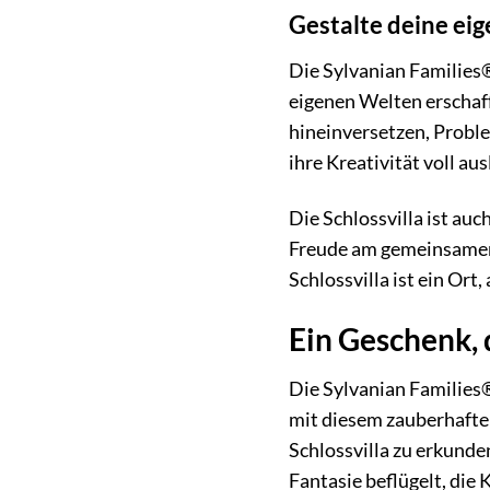
Gestalte deine ei
Die Sylvanian Families® 
eigenen Welten erschaff
hineinversetzen, Problem
ihre Kreativität voll au
Die Schlossvilla ist au
Freude am gemeinsamen E
Schlossvilla ist ein Ort
Ein Geschenk, 
Die Sylvanian Families®
mit diesem zauberhaften
Schlossvilla zu erkunden
Fantasie beflügelt, die 