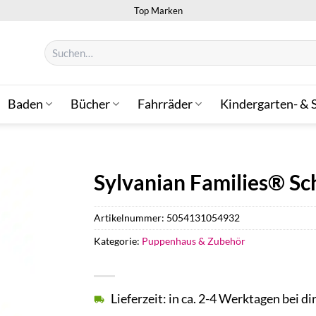
Top Marken
Suchen
nach:
Baden
Bücher
Fahrräder
Kindergarten- & 
Sylvanian Families® Sch
Artikelnummer:
5054131054932
Kategorie:
Puppenhaus & Zubehör
Lieferzeit: in ca. 2-4 Werktagen bei di