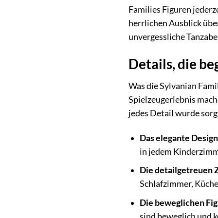
Families Figuren jederz
herrlichen Ausblick übe
unvergessliche Tanzabe
Details, die be
Was die Sylvanian Famili
Spielzeugerlebnis mache
jedes Detail wurde sorgf
Das elegante Design
in jedem Kinderzimme
Die detailgetreuen
Schlafzimmer, Küche o
Die beweglichen Fig
sind beweglich und k