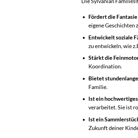
Die Sylvanian Families® 
Fördert die Fantasie
eigene Geschichten z
Entwickelt soziale F
zu entwickeln, wie z
Stärkt die Feinmotor
Koordination.
Bietet stundenlange
Familie.
Ist ein hochwertiges
verarbeitet. Sie ist 
Ist ein Sammlerstüc
Zukunft deiner Kinde