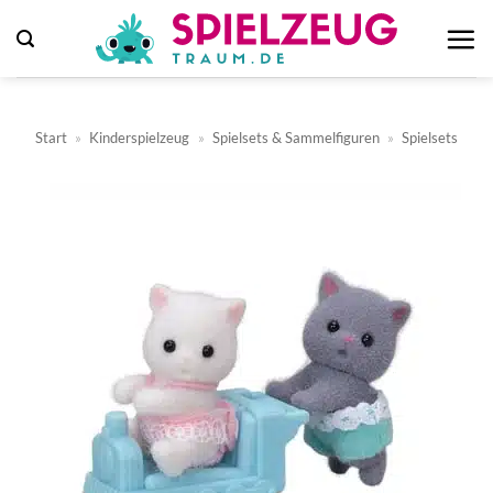
Zum
Inhalt
springen
Start
»
Kinderspielzeug
»
Spielsets & Sammelfiguren
»
Spielsets