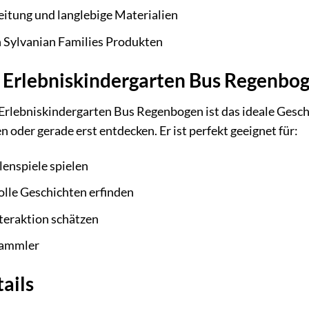
itung und langlebige Materialien
n Sylvanian Families Produkten
r Erlebniskindergarten Bus Regenbo
Erlebniskindergarten Bus Regenbogen ist das ideale Gesche
n oder gerade erst entdecken. Er ist perfekt geeignet für:
lenspiele spielen
volle Geschichten erfinden
nteraktion schätzen
Sammler
ails