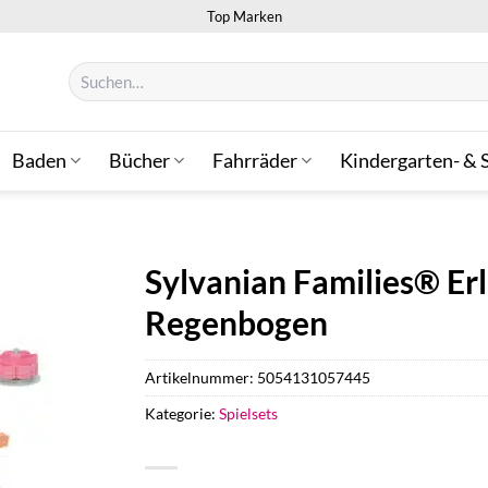
Top Marken
Suchen
nach:
Baden
Bücher
Fahrräder
Kindergarten- & 
Sylvanian Families® Er
Regenbogen
Artikelnummer:
5054131057445
Kategorie:
Spielsets