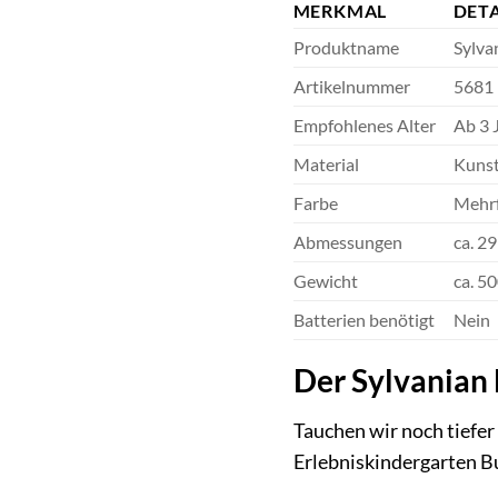
MERKMAL
DETA
Produktname
Sylva
Artikelnummer
5681
Empfohlenes Alter
Ab 3 
Material
Kunsts
Farbe
Mehrf
Abmessungen
ca. 29
Gewicht
ca. 5
Batterien benötigt
Nein
Der Sylvanian 
Tauchen wir noch tiefer 
Erlebniskindergarten 