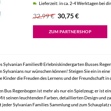
Lieferzeit: in ca. 2-4 Werktagen bei di
Ursprünglicher
Aktueller
32,99
€
30,75
€
Preis
Preis
war:
ist:
ZUM PARTNERSHOP
32,99 €
30,75 €.
 Sylvanian Families® Erlebniskindergarten Busses Rege
en Sylvanians nur wünschen können! Steigen Sie ein in eine
e Kinder die Freuden des Lernens und der Freundschaft in
n Bus Regenbogen ist mehr als nur ein Spielzeug; er ist ei
it seinen leuchtenden Farben, detaillierten Design und z
t jeder Sylvanian Families Sammlung und zum Schauplatz u