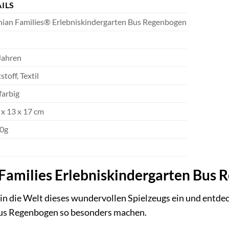
ILS
nian Families® Erlebniskindergarten Bus Regenbogen
Jahren
toff, Textil
arbig
 x 13 x 17 cm
00g
Families Erlebniskindergarten Bus 
in die Welt dieses wundervollen Spielzeugs ein und entdecke
Bus Regenbogen so besonders machen.