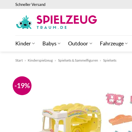
Zum
Schneller Versand
Inhalt
springen
Kinder
Babys
Outdoor
Fahrzeuge
Start
»
Kinderspielzeug
»
Spielsets & Sammelfiguren
»
Spielsets
-19%