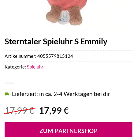
Sterntaler Spieluhr S Emmily
Artikelnummer:
4055579815124
Kategorie:
Spieluhr
Lieferzeit: in ca. 2-4 Werktagen bei dir
Ursprünglicher
Aktueller
17,99
€
17,99
€
Preis
Preis
war:
ist:
ZUM PARTNERSHOP
17,99 €
17,99 €.