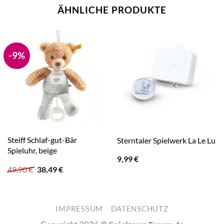
ÄHNLICHE PRODUKTE
-9%
Steiff Schlaf-gut-Bär
Sterntaler Spielwerk La Le Lu
Spieluhr, beige
9,99
€
Ursprünglicher
Aktueller
49,90
€
38,49
€
Preis
Preis
war:
ist:
49,90 €
38,49 €.
IMPRESSUM
DATENSCHUTZ