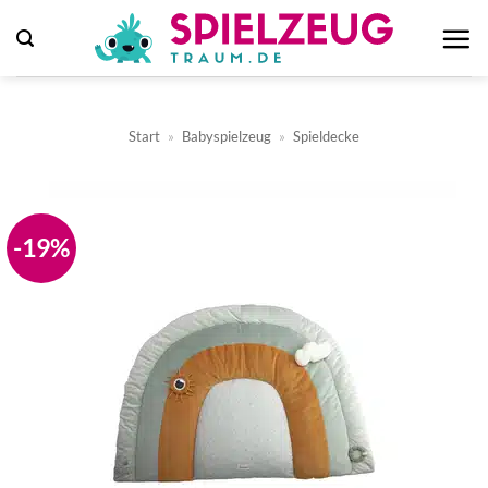
Zum
Inhalt
springen
Start
»
Babyspielzeug
»
Spieldecke
-19%