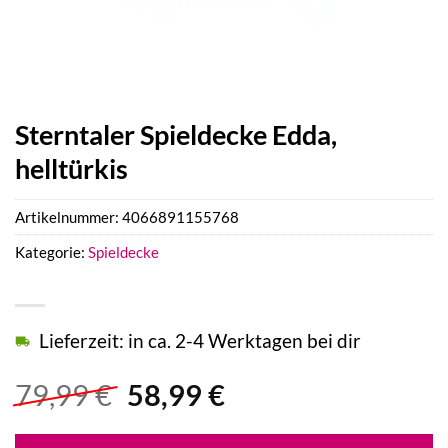
Sterntaler Spieldecke Edda,
helltürkis
Artikelnummer:
4066891155768
Kategorie:
Spieldecke
Lieferzeit: in ca. 2-4 Werktagen bei dir
Ursprünglicher
Aktueller
79,99
€
58,99
€
Preis
Preis