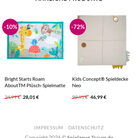
-10%
-72%
Bright Starts Roam
Kids Concept® Spieldecke
AboutTM Plüsch-Spielmatte
Neo
Ursprünglicher
Aktueller
Ursprünglicher
Aktueller
34,99
€
28,01
€
99,95
€
46,99
€
Preis
Preis
Preis
Preis
war:
ist:
war:
ist:
34,99 €
28,01 €.
99,95 €
46,99 €.
IMPRESSUM
DATENSCHUTZ
Copyright 2026 ©
Spielzeug-Traum.de