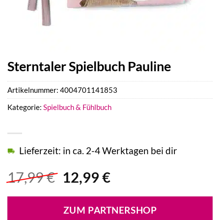
Sterntaler Spielbuch Pauline
Artikelnummer:
4004701141853
Kategorie:
Spielbuch & Fühlbuch
Lieferzeit: in ca. 2-4 Werktagen bei dir
Ursprünglicher
Aktueller
17,99
€
12,99
€
Preis
Preis
war:
ist:
ZUM PARTNERSHOP
17,99 €
12,99 €.