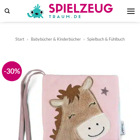
Zum
Inhalt
springen
Start
»
Babybücher & Kinderbücher
»
Spielbuch & Fühlbuch
-30%