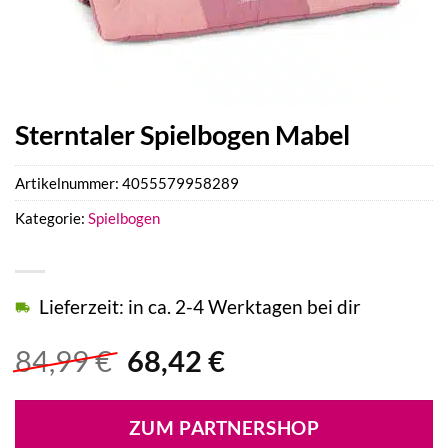
Sterntaler Spielbogen Mabel
Artikelnummer:
4055579958289
Kategorie:
Spielbogen
Lieferzeit: in ca. 2-4 Werktagen bei dir
Ursprünglicher
Aktueller
84,99
€
68,42
€
Preis
Preis
war:
ist:
ZUM PARTNERSHOP
84,99 €
68,42 €.