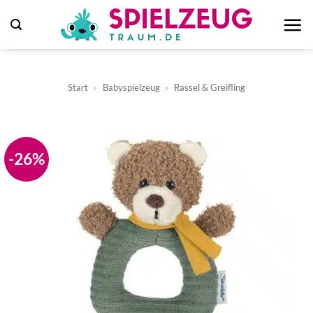
Zum
Inhalt
springen
Start
»
Babyspielzeug
»
Rassel & Greifling
-26%