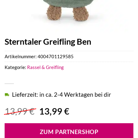
Sterntaler Greifling Ben
Artikelnummer:
4004701129585
Kategorie:
Rassel & Greifling
Lieferzeit: in ca. 2-4 Werktagen bei dir
Ursprünglicher
Aktueller
13,99
€
13,99
€
Preis
Preis
war:
ist:
ZUM PARTNERSHOP
13,99 €
13,99 €.