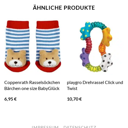
ÄHNLICHE PRODUKTE
Coppenrath Rasselsöckchen
playgro Drehrassel Click und
Bärchen one size BabyGlück
Twist
6,95
€
10,70
€
IMPRESSUM
DATENSCHUTZ