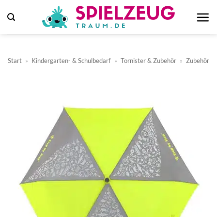
Zum
Inhalt
springen
Start
»
Kindergarten- & Schulbedarf
»
Tornister & Zubehör
»
Zubehör