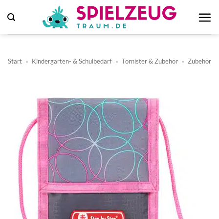
Zum
Inhalt
springen
Start
»
Kindergarten- & Schulbedarf
»
Tornister & Zubehör
»
Zubehör