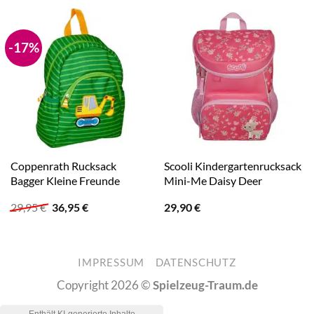
-17%
Coppenrath Rucksack
Scooli Kindergartenrucksack
Bagger Kleine Freunde
Mini-Me Daisy Deer
Ursprünglicher
Aktueller
29,95
€
36,95
€
29,90
€
Preis
Preis
war:
ist:
29,95 €
36,95 €.
IMPRESSUM
DATENSCHUTZ
Copyright 2026 ©
Spielzeug-Traum.de