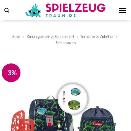
Zum
Inhalt
springen
Start
»
Kindergarten- & Schulbedarf
»
Tornister & Zubehör
»
Schulranzen
-3%