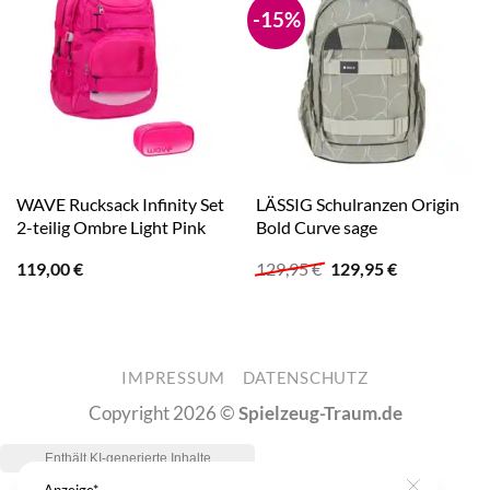
-15%
WAVE Rucksack Infinity Set
LÄSSIG Schulranzen Origin
2-teilig Ombre Light Pink
Bold Curve sage
Ursprünglicher
Aktueller
119,00
€
129,95
€
129,95
€
Preis
Preis
war:
ist:
129,95 €
129,95 €.
IMPRESSUM
DATENSCHUTZ
Copyright 2026 ©
Spielzeug-Traum.de