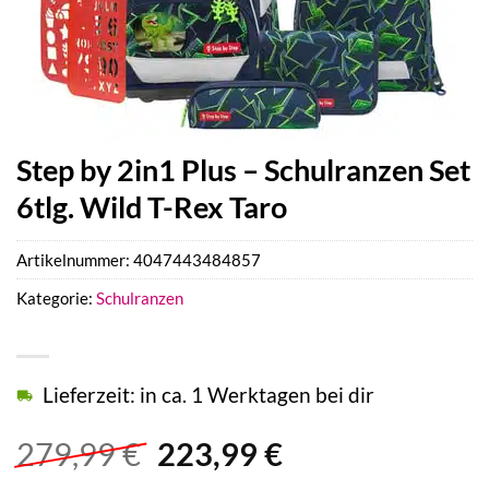
Step by 2in1 Plus – Schulranzen Set
6tlg. Wild T-Rex Taro
Artikelnummer:
4047443484857
Kategorie:
Schulranzen
Lieferzeit: in ca. 1 Werktagen bei dir
Ursprünglicher
Aktueller
279,99
€
223,99
€
Preis
Preis