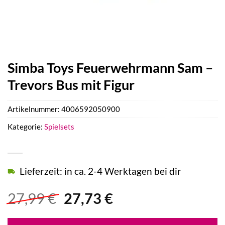
Simba Toys Feuerwehrmann Sam –
Trevors Bus mit Figur
Artikelnummer:
4006592050900
Kategorie:
Spielsets
Lieferzeit: in ca. 2-4 Werktagen bei dir
Ursprünglicher
Aktueller
27,99
€
27,73
€
Preis
Preis