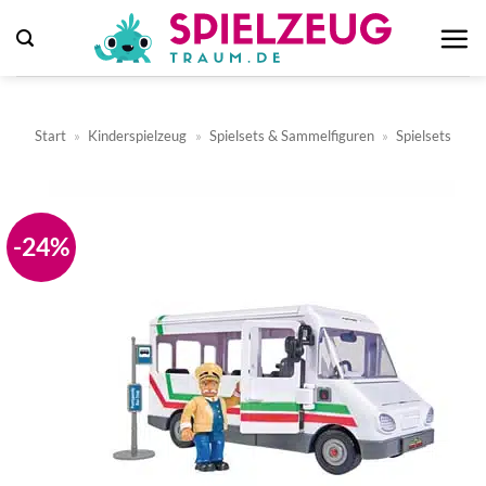
Zum
Inhalt
springen
Start
»
Kinderspielzeug
»
Spielsets & Sammelfiguren
»
Spielsets
-24%