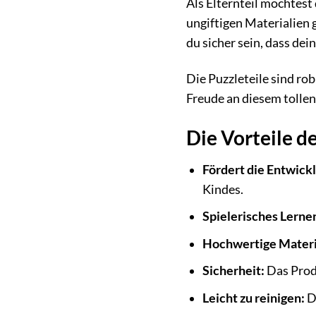
Als Elternteil möchtest
ungiftigen Materialien g
du sicher sein, dass dei
Die Puzzleteile sind rob
Freude an diesem tollen
Die Vorteile 
Fördert die Entwick
Kindes.
Spielerisches Lerne
Hochwertige Materi
Sicherheit:
Das Produ
Leicht zu reinigen:
Di