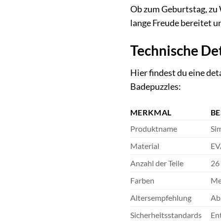
Ob zum Geburtstag, zu W
lange Freude bereitet un
Technische Det
Hier findest du eine de
Badepuzzles:
MERKMAL
B
Produktname
Si
Material
EV
Anzahl der Teile
26
Farben
Me
Altersempfehlung
Ab
Sicherheitsstandards
En