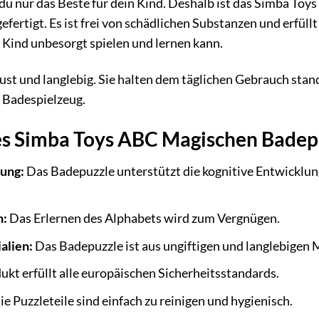
 du nur das Beste für dein Kind. Deshalb ist das Simba T
efertigt. Es ist frei von schädlichen Substanzen und erfül
n Kind unbesorgt spielen und lernen kann.
ust und langlebig. Sie halten dem täglichen Gebrauch stand 
 Badespielzeug.
des Simba Toys ABC Magischen Badep
lung:
Das Badepuzzle unterstützt die kognitive Entwicklung
n:
Das Erlernen des Alphabets wird zum Vergnügen.
alien:
Das Badepuzzle ist aus ungiftigen und langlebigen M
kt erfüllt alle europäischen Sicherheitsstandards.
e Puzzleteile sind einfach zu reinigen und hygienisch.