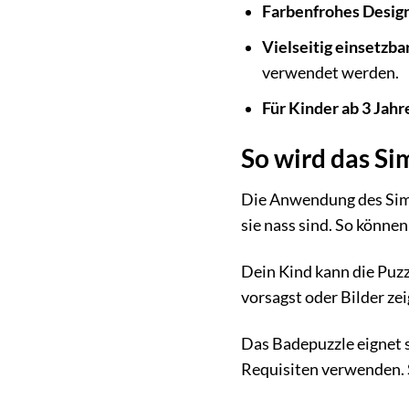
Farbenfrohes Desig
Vielseitig einsetzbar
verwendet werden.
Für Kinder ab 3 Jahr
So wird das S
Die Anwendung des Simb
sie nass sind. So könne
Dein Kind kann die Puz
vorsagst oder Bilder ze
Das Badepuzzle eignet s
Requisiten verwenden. S