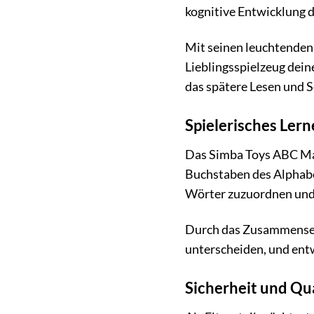
kognitive Entwicklung d
Mit seinen leuchtenden
Lieblingsspielzeug deine
das spätere Lesen und S
Spielerisches Ler
Das Simba Toys ABC Magi
Buchstaben des Alphabe
Wörter zuzuordnen un
Durch das Zusammensetze
unterscheiden, und entw
Sicherheit und Qua