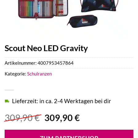
Scout Neo LED Gravity
Artikelnummer:
4007953457864
Kategorie:
Schulranzen
Lieferzeit: in ca. 2-4 Werktagen bei dir
Ursprünglicher
Aktueller
309,90
€
309,90
€
Preis
Preis
war:
ist: