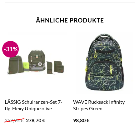
ÄHNLICHE PRODUKTE
-31%
LÄSSIG Schulranzen-Set 7-
WAVE Rucksack Infinity
tlg. Flexy Unique olive
Stripes Green
Ursprünglicher
Aktueller
259,95
€
278,70
€
98,80
€
Preis
Preis
war:
ist:
259,95 €
278,70 €.