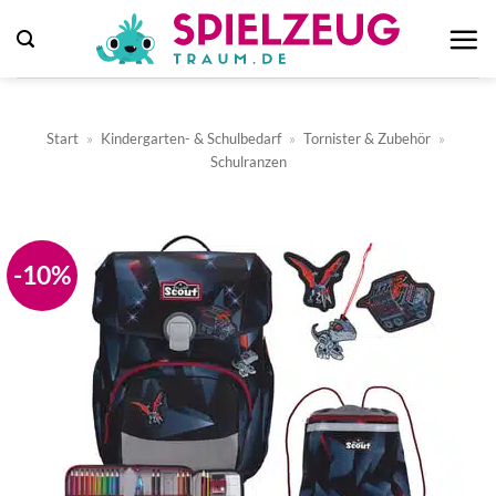
Zum
Inhalt
springen
Start
»
Kindergarten- & Schulbedarf
»
Tornister & Zubehör
»
Schulranzen
-10%