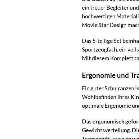
ein treuer Begleiter un
hochwertigen Materiali
Movie Star Design mach
Das 5-teilige Set beinha
Sportzeugfach, ein vol
Mit diesem Komplettpake
Ergonomie und Tr
Ein guter Schulranzen is
Wohlbefinden Ihres Kin
optimale Ergonomie und
Das
ergonomisch gefor
Gewichtsverteilung. Di
Tragegefühl, auch an w