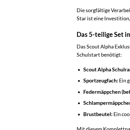
Die sorgfältige Verarbe
Star ist eine Investition,
Das 5-teilige Set i
Das Scout Alpha Exklusiv
Schulstart benötigt:
Scout Alpha Schulra
Sportzeugfach:
Ein g
Federmäppchen (befü
Schlampermäppche
Brustbeutel:
Ein coo
Mit diesem Komplettpake