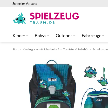
Zum
Schneller Versand
Inhalt
springen
Kinder
Babys
Outdoor
Fahrzeuge
Start
»
Kindergarten- & Schulbedarf
»
Tornister & Zubehör
»
Schulranze