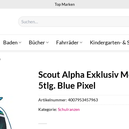
Top Marken
Suchen
nach:
Baden
Bücher
Fahrräder
Kindergarten- & 
n
Scout Alpha Exklusiv M
5tlg. Blue Pixel
Artikelnummer:
4007953457963
Kategorie:
Schulranzen