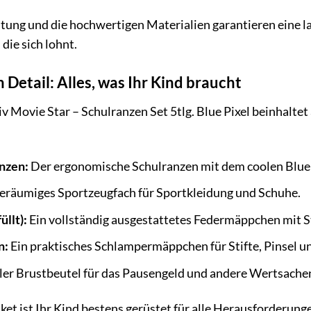
itung und die hochwertigen Materialien garantieren eine 
 die sich lohnt.
m Detail: Alles, was Ihr Kind braucht
 Movie Star – Schulranzen Set 5tlg. Blue Pixel beinhaltet a
nzen:
Der ergonomische Schulranzen mit dem coolen Blue 
eräumiges Sportzeugfach für Sportkleidung und Schuhe.
llt):
Ein vollständig ausgestattetes Federmäppchen mit St
n:
Ein praktisches Schlampermäppchen für Stifte, Pinsel un
ler Brustbeutel für das Pausengeld und andere Wertsache
t ist Ihr Kind bestens gerüstet für alle Herausforderunge