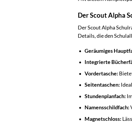
Der Scout Alpha Sc
Der Scout Alpha Schulra
Details, die den Schulal
Geräumiges Hauptfa
Integrierte Bücherf
Vordertasche:
Bietet
Seitentaschen:
Ideal
Stundenplanfach:
Im
Namensschildfach:
V
Magnetschloss:
Läss