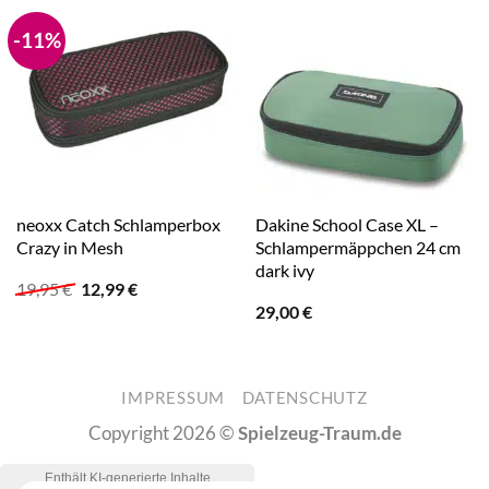
-11%
neoxx Catch Schlamperbox
Dakine School Case XL –
Crazy in Mesh
Schlampermäppchen 24 cm
dark ivy
Ursprünglicher
Aktueller
19,95
€
12,99
€
Preis
Preis
29,00
€
war:
ist:
19,95 €
12,99 €.
IMPRESSUM
DATENSCHUTZ
Copyright 2026 ©
Spielzeug-Traum.de