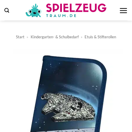
Zum
Inhalt
springen
Start
»
Kindergarten- & Schulbedarf
»
Etuis & Stifterollen