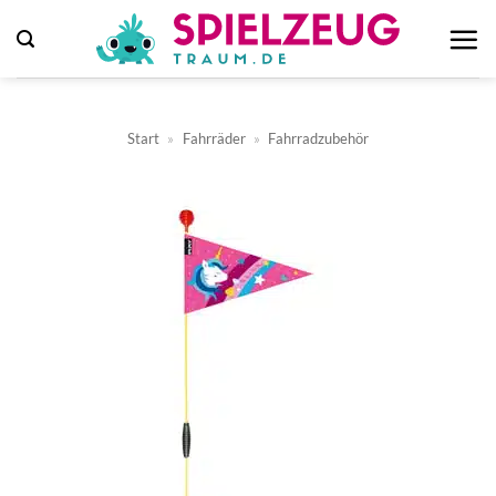
Zum
Inhalt
springen
Start
»
Fahrräder
»
Fahrradzubehör