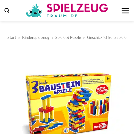
Zum
Inhalt
springen
Start
»
Kinderspielzeug
»
Spiele & Puzzle
»
Geschicklichkeitsspiele