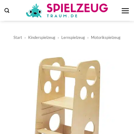
Zum
Inhalt
springen
Start
»
Kinderspielzeug
»
Lernspielzeug
»
Motorikspielzeug