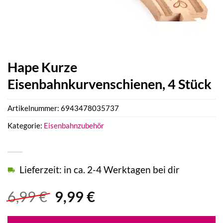
Hape Kurze
Eisenbahnkurvenschienen, 4 Stück
Artikelnummer:
6943478035737
Kategorie:
Eisenbahnzubehör
Lieferzeit: in ca. 2-4 Werktagen bei dir
Ursprünglicher
Aktueller
6,99
€
9,99
€
Preis
Preis