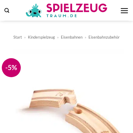
Zum
Inhalt
springen
Start
»
Kinderspielzeug
»
Eisenbahnen
»
Eisenbahnzubehör
-5%