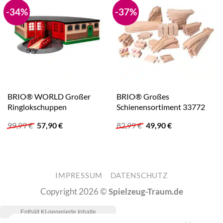
-34%
-37%
BRIO® WORLD Großer
BRIO® Großes
Ringlokschuppen
Schienensortiment 33772
Ursprünglicher
Aktueller
Ursprünglicher
Aktueller
99,99
€
57,90
€
82,99
€
49,90
€
Preis
Preis
Preis
Preis
war:
ist:
war:
ist:
99,99 €
57,90 €.
82,99 €
49,90 €.
IMPRESSUM
DATENSCHUTZ
Copyright 2026 ©
Spielzeug-Traum.de