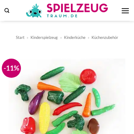
Zum
Inhalt
springen
Start
»
Kinderspielzeug
»
Kinderküche
»
Küchenzubehör
-11%