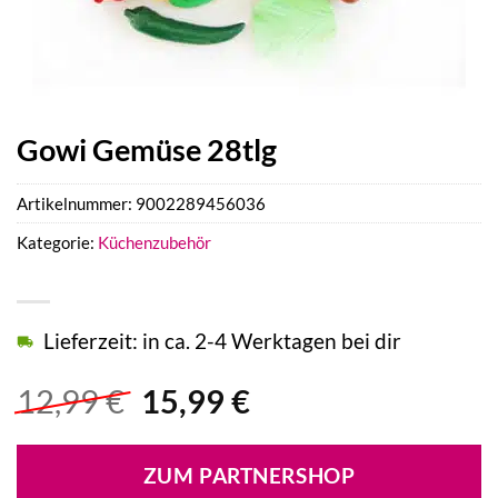
Gowi Gemüse 28tlg
Artikelnummer:
9002289456036
Kategorie:
Küchenzubehör
Lieferzeit: in ca. 2-4 Werktagen bei dir
Ursprünglicher
Aktueller
12,99
€
15,99
€
Preis
Preis
war:
ist:
ZUM PARTNERSHOP
12,99 €
15,99 €.