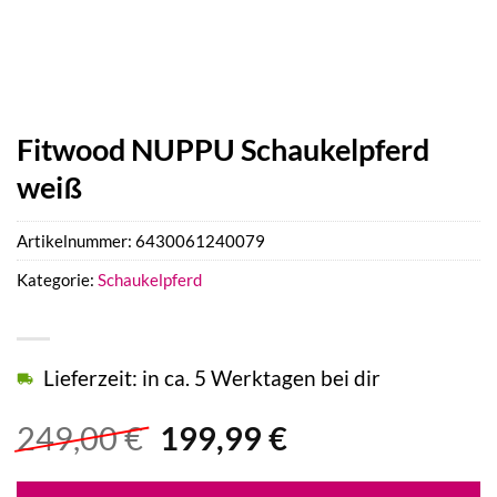
Fitwood NUPPU Schaukelpferd
weiß
Artikelnummer:
6430061240079
Kategorie:
Schaukelpferd
Lieferzeit: in ca. 5 Werktagen bei dir
Ursprünglicher
Aktueller
249,00
€
199,99
€
Preis
Preis