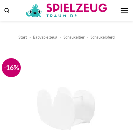
Zum
Inhalt
springen
Start
»
Babyspielzeug
»
Schaukeltier
»
Schaukelpferd
-16%