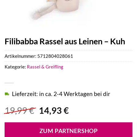
Filibabba Rassel aus Leinen – Kuh
Artikelnummer:
5712804028061
Kategorie:
Rassel & Greifling
Lieferzeit: in ca. 2-4 Werktagen bei dir
Ursprünglicher
Aktueller
19,99
€
14,93
€
Preis
Preis
war:
ist:
ZUM PARTNERSHOP
19,99 €
14,93 €.