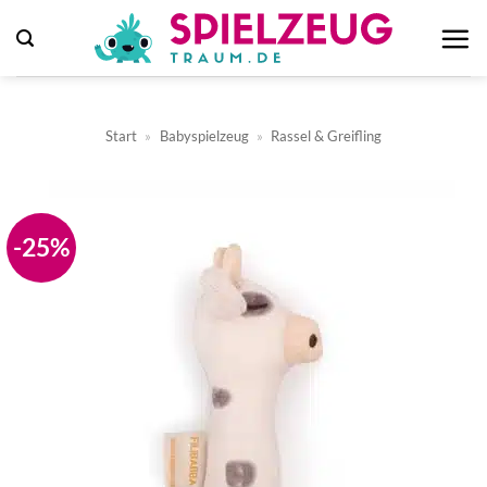
Zum
Inhalt
springen
Start
»
Babyspielzeug
»
Rassel & Greifling
-25%