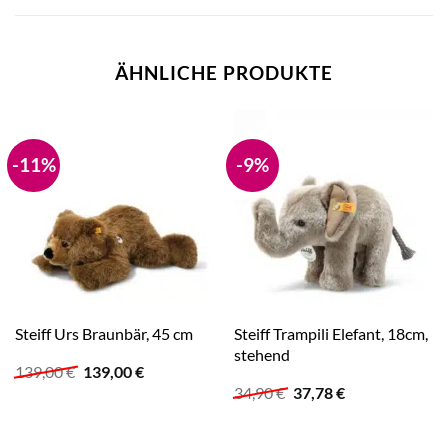
ÄHNLICHE PRODUKTE
-11%
-9%
Steiff Trampili Elefant, 18cm,
Steiff Urs Braunbär, 45 cm
stehend
Ursprünglicher
Aktueller
139,00
€
139,00
€
Preis
Preis
Ursprünglicher
Aktueller
34,90
€
37,78
€
war:
ist:
Preis
Preis
139,00 €
139,00 €.
war:
ist:
34,90 €
37,78 €.