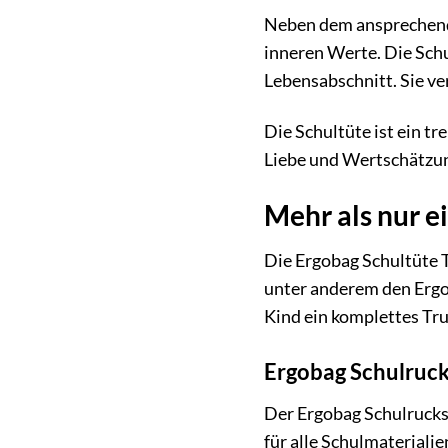
Neben dem ansprechende
inneren Werte. Die Schul
Lebensabschnitt. Sie ve
Die Schultüte ist ein tr
Liebe und Wertschätzung
Mehr als nur e
Die Ergobag Schultüte T
unter anderem den Ergob
Kind ein komplettes Tr
Ergobag Schulrucks
Der Ergobag Schulrucksa
für alle Schulmaterialie