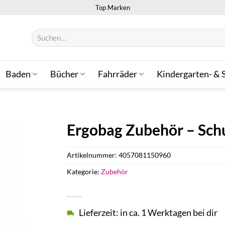
Top Marken
Suchen
nach:
Baden
Bücher
Fahrräder
Kindergarten- & 
Ergobag Zubehör – Sch
Artikelnummer:
4057081150960
Kategorie:
Zubehör
Lieferzeit: in ca. 1 Werktagen bei dir