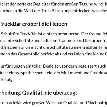
ie ist der perfekte Begleiter für den großen Tag und wird I
uchen in die Welt der TruckBären und entdecken, was dies
 TruckBär erobert die Herzen
Schultüte TruckBär ist einfach bezaubernd. Der freundlich
 gesamte Schultüte und lädt zum Träumen ein. Die farbenfr
frischem Grün macht die Schultüte zu einem echten Hinguc
unden das Gesamtbild perfekt ab und erzählen eine kleine 
 nur für Jungen ein toller Begleiter, sondern begeistert au
r ist ein sympathischer Held, der Mut macht und Freude ver
 Erfolg!
beitung: Qualität, die überzeugt
te TruckBär wird großen Wert auf Qualität und Nachhaltig