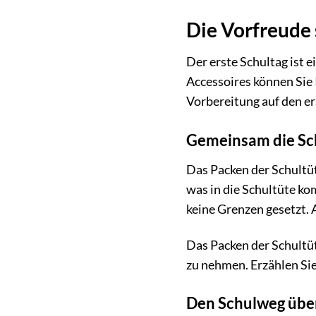
Die Vorfreude s
Der erste Schultag ist 
Accessoires können Sie 
Vorbereitung auf den ers
Gemeinsam die Sch
Das Packen der Schultüt
was in die Schultüte ko
keine Grenzen gesetzt. A
Das Packen der Schultüt
zu nehmen. Erzählen Si
Den Schulweg üben