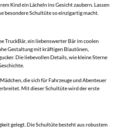
hrem Kind ein Lächeln ins Gesicht zaubern. Lassen
e besondere Schultüte so einzigartig macht.
e TruckBär, ein liebenswerter Bär im coolen
ohe Gestaltung mit kräftigen Blautönen,
ker. Die liebevollen Details, wie kleine Sterne
Geschichte.
ch Mädchen, die sich für Fahrzeuge und Abenteuer
breitet. Mit dieser Schultüte wird der erste
keit gelegt. Die Schultüte besteht aus robustem