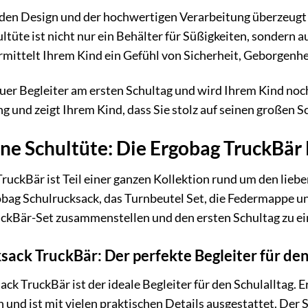
n Design und der hochwertigen Verarbeitung überzeugt d
tüte ist nicht nur ein Behälter für Süßigkeiten, sondern a
rmittelt Ihrem Kind ein Gefühl von Sicherheit, Geborgenhe
euer Begleiter am ersten Schultag und wird Ihrem Kind noch 
 und zeigt Ihrem Kind, dass Sie stolz auf seinen großen Sc
ine Schultüte: Die Ergobag TruckBär
ruckBär ist Teil einer ganzen Kollektion rund um den lieb
ag Schulrucksack, das Turnbeutel Set, die Federmappe und
uckBär-Set zusammenstellen und den ersten Schultag zu e
ack TruckBär: Der perfekte Begleiter für den
ck TruckBär ist der ideale Begleiter für den Schulalltag. E
n und ist mit vielen praktischen Details ausgestattet. Der 