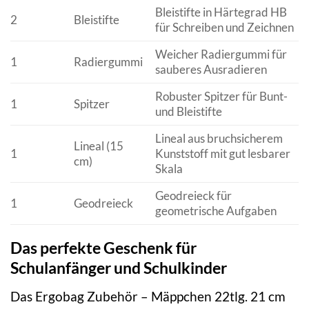
Bleistifte in Härtegrad HB
2
Bleistifte
für Schreiben und Zeichnen
Weicher Radiergummi für
1
Radiergummi
sauberes Ausradieren
Robuster Spitzer für Bunt-
1
Spitzer
und Bleistifte
Lineal aus bruchsicherem
Lineal (15
1
Kunststoff mit gut lesbarer
cm)
Skala
Geodreieck für
1
Geodreieck
geometrische Aufgaben
Das perfekte Geschenk für
Schulanfänger und Schulkinder
Das Ergobag Zubehör – Mäppchen 22tlg. 21 cm