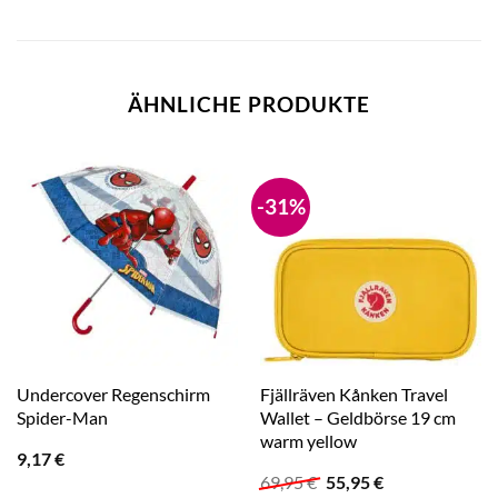
ÄHNLICHE PRODUKTE
-31%
Undercover Regenschirm
Fjällräven Kånken Travel
Spider-Man
Wallet – Geldbörse 19 cm
warm yellow
9,17
€
Ursprünglicher
Aktueller
69,95
€
55,95
€