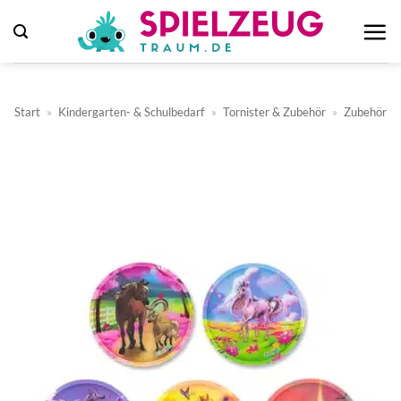
Zum
Inhalt
springen
Start
»
Kindergarten- & Schulbedarf
»
Tornister & Zubehör
»
Zubehör