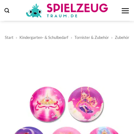
Zum
Inhalt
springen
Start
»
Kindergarten- & Schulbedarf
»
Tornister & Zubehör
»
Zubehör