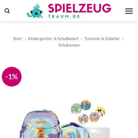
Zum
Inhalt
springen
Start
»
Kindergarten- & Schulbedarf
»
Tornister & Zubehör
»
Schulranzen
-1%