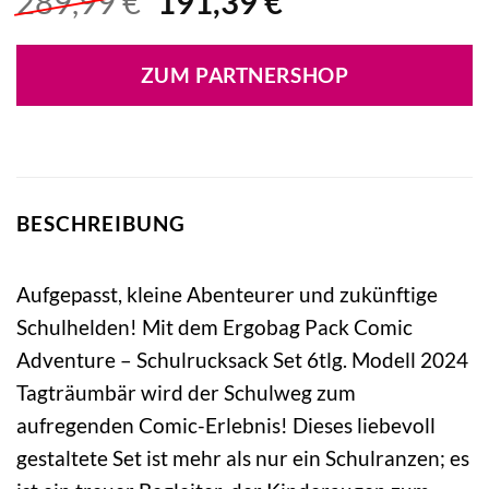
Ursprünglicher
Aktueller
289,99
€
191,39
€
Preis
Preis
war:
ist:
ZUM PARTNERSHOP
289,99 €
191,39 €.
BESCHREIBUNG
Aufgepasst, kleine Abenteurer und zukünftige
Schulhelden! Mit dem Ergobag Pack Comic
Adventure – Schulrucksack Set 6tlg. Modell 2024
Tagträumbär wird der Schulweg zum
aufregenden Comic-Erlebnis! Dieses liebevoll
gestaltete Set ist mehr als nur ein Schulranzen; es