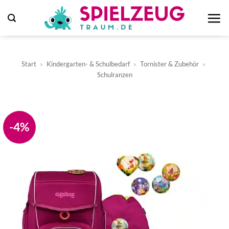
Zum
Inhalt
springen
Start
»
Kindergarten- & Schulbedarf
»
Tornister & Zubehör
»
Schulranzen
-4%