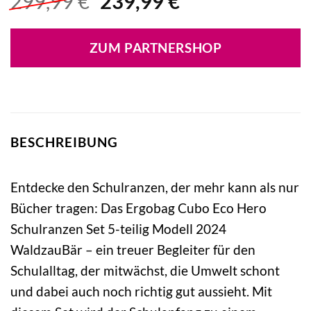
Ursprünglicher
Aktueller
299,99
€
239,99
€
Preis
Preis
war:
ist:
ZUM PARTNERSHOP
299,99 €
239,99 €.
BESCHREIBUNG
Entdecke den Schulranzen, der mehr kann als nur
Bücher tragen: Das Ergobag Cubo Eco Hero
Schulranzen Set 5-teilig Modell 2024
WaldzauBär – ein treuer Begleiter für den
Schulalltag, der mitwächst, die Umwelt schont
und dabei auch noch richtig gut aussieht. Mit