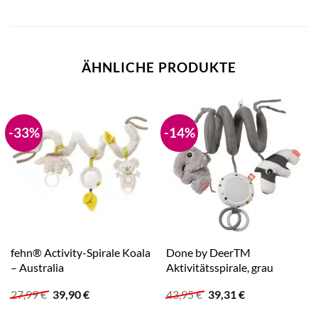
ÄHNLICHE PRODUKTE
-33%
-14%
fehn® Activity-Spirale Koala
Done by DeerTM
– Australia
Aktivitätsspirale, grau
Ursprünglicher
Aktueller
Ursprünglicher
Aktueller
27,99
€
39,90
€
43,95
€
39,31
€
Preis
Preis
Preis
Preis
war:
ist:
war:
ist: