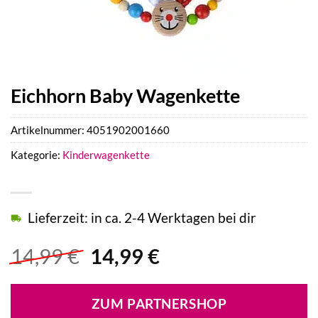
Eichhorn Baby Wagenkette
Artikelnummer:
4051902001660
Kategorie:
Kinderwagenkette
Lieferzeit: in ca. 2-4 Werktagen bei dir
Ursprünglicher
Aktueller
14,99
€
14,99
€
Preis
Preis
war:
ist:
ZUM PARTNERSHOP
14,99 €
14,99 €.