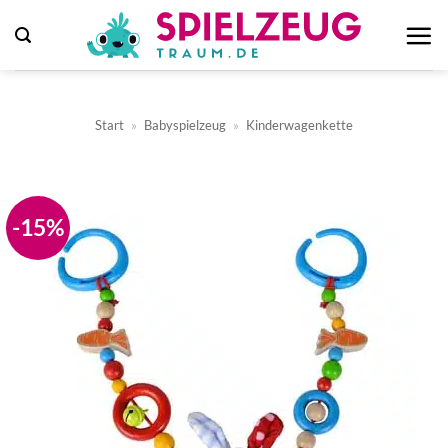
Zum
Inhalt
springen
Start
»
Babyspielzeug
»
Kinderwagenkette
-15%