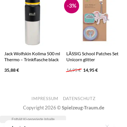
-3%
Jack Wolfskin Kolima 500 ml
LÄSSIG School Patches Set
Thermo – Trinkflasche black
Unicorn glitter
Ursprünglicher
Aktueller
35,88
€
14,95
€
14,95
€
Preis
Preis
war:
ist:
14,95 €
14,95 €.
IMPRESSUM
DATENSCHUTZ
Copyright 2026 ©
Spielzeug-Traum.de