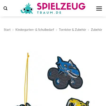
Zum
Inhalt
springen
Start
»
Kindergarten- & Schulbedarf
»
Tornister & Zubehör
»
Zubehör