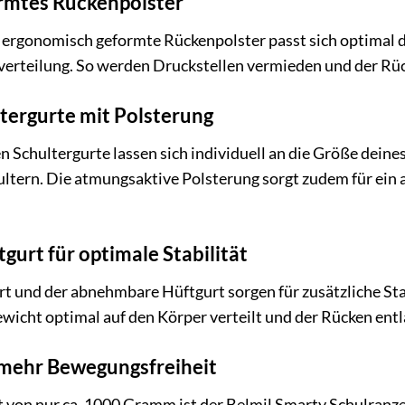
rmtes Rückenpolster
ergonomisch geformte Rückenpolster passt sich optimal de
erteilung. So werden Druckstellen vermieden und der Rüc
ltergurte mit Polsterung
en Schultergurte lassen sich individuell an die Größe dein
ultern. Die atmungsaktive Polsterung sorgt zudem für ein
gurt für optimale Stabilität
rt und der abnehmbare Hüftgurt sorgen für zusätzliche Sta
wicht optimal auf den Körper verteilt und der Rücken entl
 mehr Bewegungsfreiheit
von nur ca. 1000 Gramm ist der Belmil Smarty Schulranze