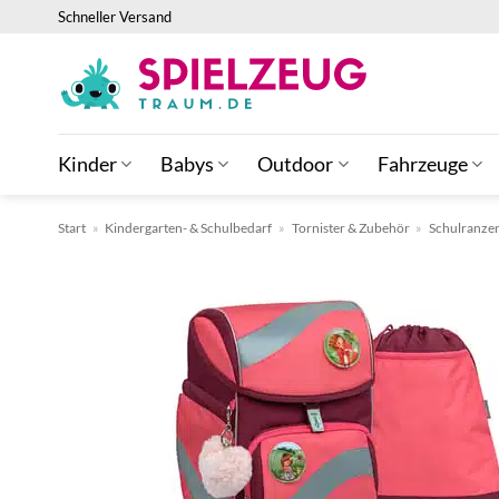
Zum
Schneller Versand
Inhalt
springen
Kinder
Babys
Outdoor
Fahrzeuge
Start
»
Kindergarten- & Schulbedarf
»
Tornister & Zubehör
»
Schulranze