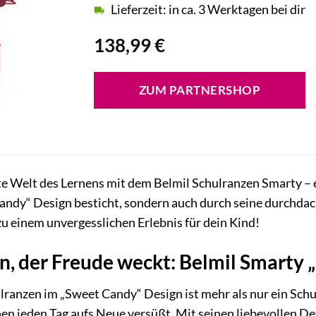
Lieferzeit: in ca. 3 Werktagen bei dir
138,99
€
ZUM PARTNERSHOP
e Welt des Lernens mit dem Belmil Schulranzen Smarty – ein
ndy“ Design besticht, sondern auch durch seine durchda
 einem unvergesslichen Erlebnis für dein Kind!
n, der Freude weckt: Belmil Smarty
ranzen im „Sweet Candy“ Design ist mehr als nur ein Schulr
en jeden Tag aufs Neue versüßt. Mit seinen liebevollen De