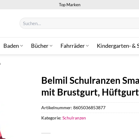
Top Marken
Suchen
nach:
Baden
Bücher
Fahrräder
Kindergarten- & 
n
Belmil Schulranzen Smar
mit Brustgurt, Hüftgur
Artikelnummer:
8605036853877
Kategorie:
Schulranzen