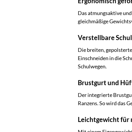
Ergonomisch gefo
Das atmungsaktive und 
gleichmäßige Gewichtsv
Verstellbare Schu
Die breiten, gepolstert
Einschneiden in die Sch
Schulwegen.
Brustgurt und Hüft
Der integrierte Brustgu
Ranzens. So wird das Ge
Leichtgewicht für
Mit einem Eigengewicht 