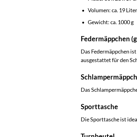
Volumen: ca. 19 Lite
Gewicht: ca. 1000 g
Federmäppchen (ge
Das Federmäppchen ist b
ausgestattet für den Sc
Schlampermäppc
Das Schlampermäppchen b
Sporttasche
Die Sporttasche ist ide
Turnbeutel