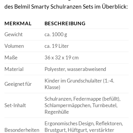
des Belmil Smarty Schulranzen Sets im Überblick:
MERKMAL
BESCHREIBUNG
Gewicht
ca. 1000 g
Volumen
ca. 19 Liter
Maße
36 x 32 x 19 cm
Material
Polyester, wasserabweisend
Kinder im Grundschulalter (1.-4.
Geeignet für
Klasse)
Schulranzen, Federmappe (befüllt),
Set-Inhalt
Schlampermäppchen, Turnbeutel,
Regenhülle
Ergonomisches Design, Reflektoren,
Besonderheiten
Brustgurt, Hüftgurt, verstärkter