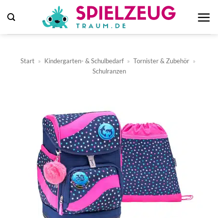
Zum
Inhalt
springen
Start
»
Kindergarten- & Schulbedarf
»
Tornister & Zubehör
»
Schulranzen