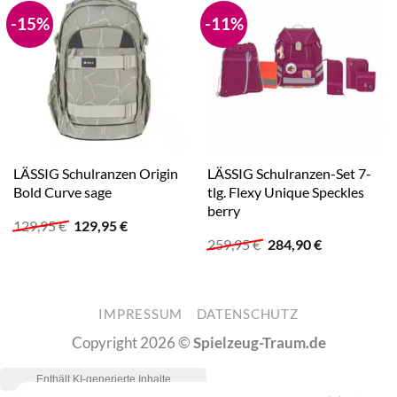
-15%
-11%
LÄSSIG Schulranzen Origin
LÄSSIG Schulranzen-Set 7-
Bold Curve sage
tlg. Flexy Unique Speckles
berry
Ursprünglicher
Aktueller
129,95
€
129,95
€
Preis
Preis
Ursprünglicher
Aktueller
259,95
€
284,90
€
war:
ist:
Preis
Preis
129,95 €
129,95 €.
war:
ist:
259,95 €
284,90 €.
IMPRESSUM
DATENSCHUTZ
Copyright 2026 ©
Spielzeug-Traum.de