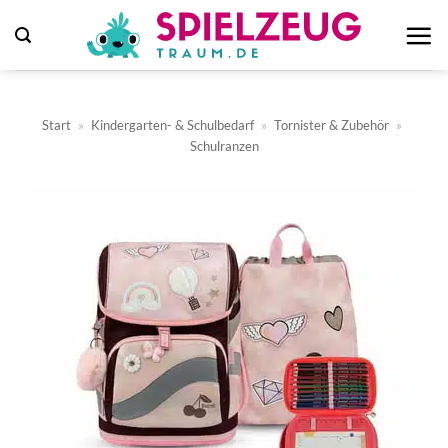
Zum
Inhalt
springen
Start
»
Kindergarten- & Schulbedarf
»
Tornister & Zubehör
»
Schulranzen