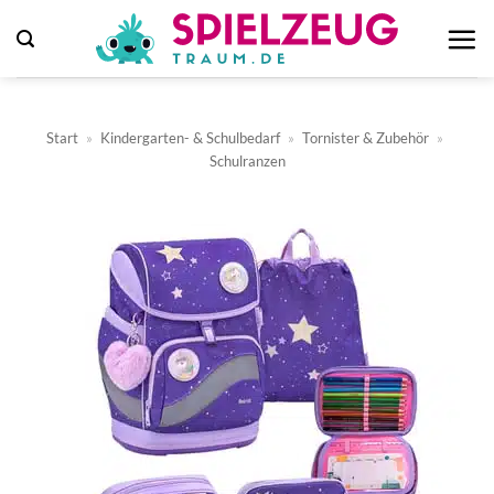
Zum
Inhalt
springen
Start
»
Kindergarten- & Schulbedarf
»
Tornister & Zubehör
»
Schulranzen