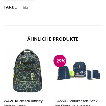
FARBE
lila
ÄHNLICHE PRODUKTE
-29%
WAVE Rucksack Infinity
LÄSSIG Schulranzen-Set 7-
Stripes Green
tlg. Flexy Unique navy