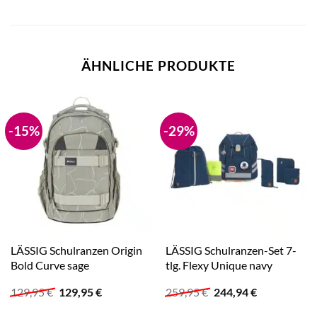
ÄHNLICHE PRODUKTE
-15%
-29%
LÄSSIG Schulranzen Origin
LÄSSIG Schulranzen-Set 7-
Bold Curve sage
tlg. Flexy Unique navy
Ursprünglicher
Aktueller
Ursprünglicher
Aktueller
129,95
€
129,95
€
259,95
€
244,94
€
Preis
Preis
Preis
Preis
war:
ist:
war:
ist: