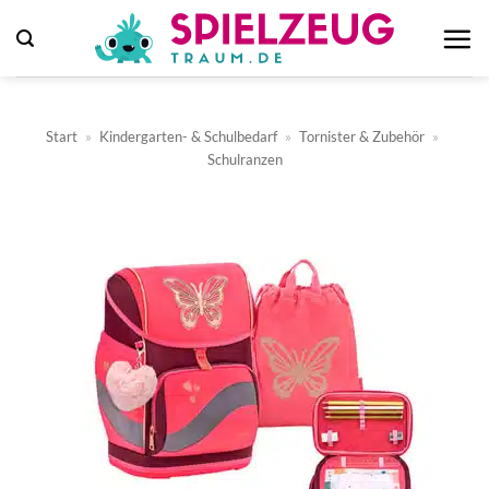
Zum
Inhalt
springen
Start
»
Kindergarten- & Schulbedarf
»
Tornister & Zubehör
»
Schulranzen