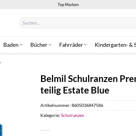
Top Marken
Suchen
nach:
Baden
Bücher
Fahrräder
Kindergarten- & 
n
Belmil Schulranzen Pre
teilig Estate Blue
Artikelnummer:
8605036847586
Kategorie:
Schulranzen