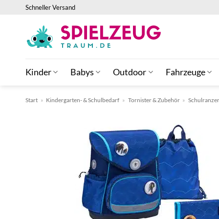
Zum
Schneller Versand
Inhalt
springen
Kinder
Babys
Outdoor
Fahrzeuge
Start
»
Kindergarten- & Schulbedarf
»
Tornister & Zubehör
»
Schulranze