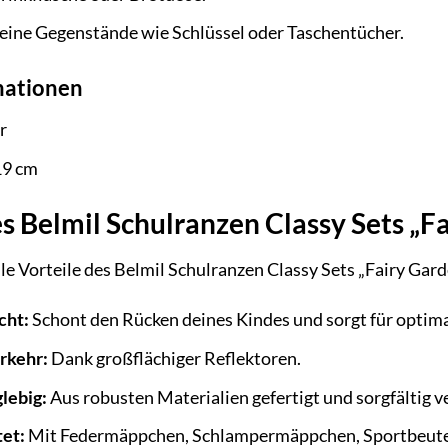
leine Gegenstände wie Schlüssel oder Taschentücher.
mationen
r
19 cm
es Belmil Schulranzen Classy Sets „Fa
lle Vorteile des Belmil Schulranzen Classy Sets „Fairy Ga
cht:
Schont den Rücken deines Kindes und sorgt für optim
rkehr:
Dank großflächiger Reflektoren.
lebig:
Aus robusten Materialien gefertigt und sorgfältig v
et:
Mit Federmäppchen, Schlampermäppchen, Sportbeutel