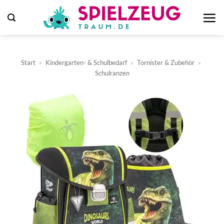
Zum
Inhalt
springen
Start
»
Kindergarten- & Schulbedarf
»
Tornister & Zubehör
»
Schulranzen