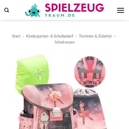
Zum
Inhalt
springen
Start
»
Kindergarten- & Schulbedarf
»
Tornister & Zubehör
»
Schulranzen