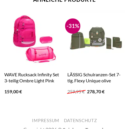
-31%
WAVE Rucksack Infinity Set
LÄSSIG Schulranzen-Set 7-
3-teilig Ombre Light Pink
tlg. Flexy Unique olive
Ursprünglicher
Aktueller
159,00
€
259,95
€
278,70
€
Preis
Preis
war:
ist:
259,95 €
278,70 €.
IMPRESSUM
DATENSCHUTZ