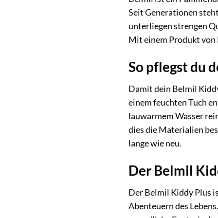
Seit Generationen steht
unterliegen strengen Qu
Mit einem Produkt von Be
So pflegst du d
Damit dein Belmil Kiddy
einem feuchten Tuch en
lauwarmem Wasser reini
dies die Materialien be
lange wie neu.
Der Belmil Kid
Der Belmil Kiddy Plus is
Abenteuern des Lebens. 