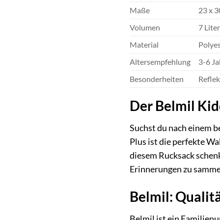
Maße
23 x 3
Volumen
7 Liter
Material
Polye
Altersempfehlung
3-6 Ja
Besonderheiten
Reflek
Der Belmil Kid
Suchst du nach einem be
Plus ist die perfekte W
diesem Rucksack schenks
Erinnerungen zu sammeln
Belmil: Qualit
Belmil ist ein Familien