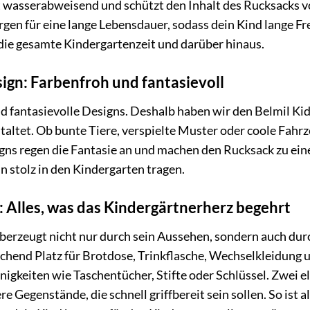
 wasserabweisend und schützt den Inhalt des Rucksacks vo
gen für eine lange Lebensdauer, sodass dein Kind lange Fr
r die gesamte Kindergartenzeit und darüber hinaus.
ign: Farbenfroh und fantasievoll
d fantasievolle Designs. Deshalb haben wir den Belmil Kid
taltet. Ob bunte Tiere, verspielte Muster oder coole Fahrz
gns regen die Fantasie an und machen den Rucksack zu ein
n stolz in den Kindergarten tragen.
: Alles, was das Kindergärtnerherz begehrt
berzeugt nicht nur durch sein Aussehen, sondern auch dur
chend Platz für Brotdose, Trinkflasche, Wechselkleidung u
einigkeiten wie Taschentücher, Stifte oder Schlüssel. Zwei e
e Gegenstände, die schnell griffbereit sein sollen. So ist al