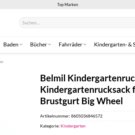
Top Marken
Suchen
nach:
Baden
Bücher
Fahrräder
Kindergarten- & 
en
Belmil Kindergartenruc
Kindergartenrucksack f
Brustgurt Big Wheel
Artikelnummer:
8605036846572
Kategorie:
Kindergarten