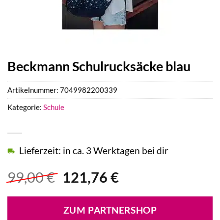
Beckmann Schulrucksäcke blau
Artikelnummer:
7049982200339
Kategorie:
Schule
Lieferzeit: in ca. 3 Werktagen bei dir
Ursprünglicher
Aktueller
99,00
€
121,76
€
Preis
Preis
war:
ist:
ZUM PARTNERSHOP
99,00 €
121,76 €.