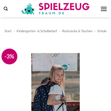
Zum
Inhalt
springen
Start
»
Kindergarten- & Schulbedarf
»
Rucksäcke & Taschen
»
Schule
-3%