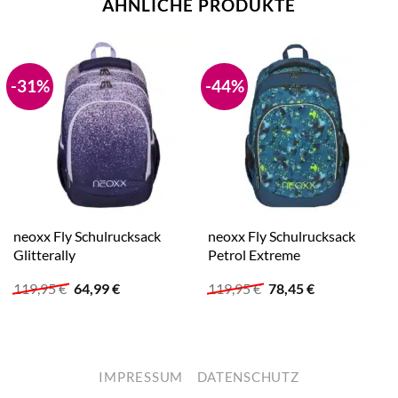
ÄHNLICHE PRODUKTE
-31%
-44%
neoxx Fly Schulrucksack
neoxx Fly Schulrucksack
Glitterally
Petrol Extreme
Ursprünglicher
Aktueller
Ursprünglicher
Aktueller
119,95
€
64,99
€
119,95
€
78,45
€
Preis
Preis
Preis
Preis
war:
ist:
war:
ist:
119,95 €
64,99 €.
119,95 €
78,45 €.
IMPRESSUM
DATENSCHUTZ